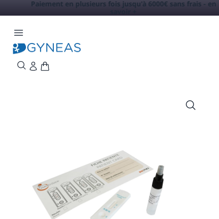
Paiement en plusieurs fois jusqu'à 6000€ sans frais -
en
savoir +