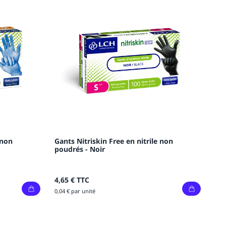
 non
Gants Nitriskin Free en nitrile non
poudrés - Noir
4,65 €
TTC
0,04 € par unité