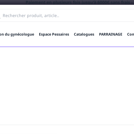
Paiement en plusieurs fois jusqu'à 6000€ sans frais -
en savoir +
ion du gynécologue
Espace Pessaires
Catalogues
PARRAINAGE
Con