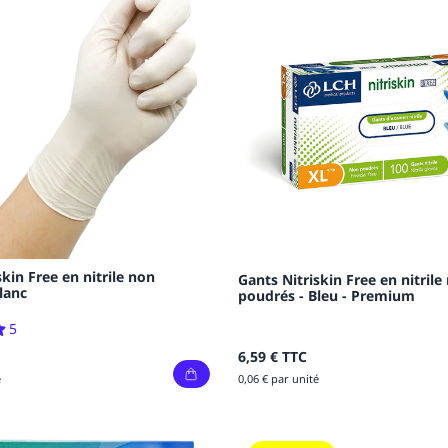
skin Free en nitrile non
Gants Nitriskin Free en nitrile
lanc
poudrés - Bleu - Premium
5
6,59 €
TTC
é
0,06 € par unité