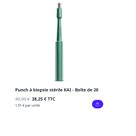
Punch à biopsie stérile KAI - Boîte de 20
45,00 €
38,25 €
TTC
1,91 € par unité