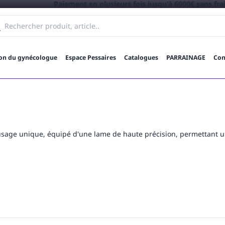
Paiement en plusieurs fois jusqu'à 6000€ sans frais -
en savoir 
ion du gynécologue
Espace Pessaires
Catalogues
PARRAINAGE
Con
sage unique, équipé d'une lame de haute précision, permettant une 