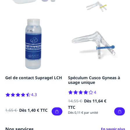
Gel de contact Supragel LCH
Spéculum Cusco Gyneas à
usage unique
4
4.3
14,55 €
Dès
11,64 €
TTC
1,65 €
Dès
1,40 €
TTC
Dès 0,11 € par unité
Nos services
En savoir plus