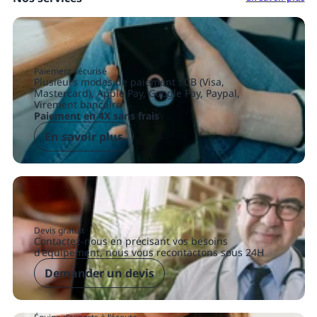
Paiement sécurisé
Plusieurs modes de paiement : CB (Visa,
Mastercard), Apple Pay, Google Pay, Paypal,
Virement bancaire
Paiement en 4X sans frais
En savoir plus
Devis gratuit
Contactez-nous en précisant vos besoins
d'équipement, nous vous recontactons sous 24H
Demander un devis