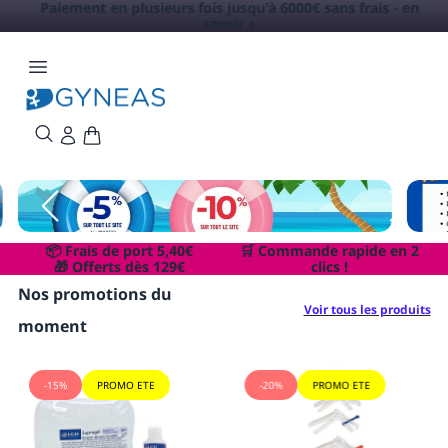
Paiement en plusieurs fois jusqu'à 6000€ sans frais -
en
savoir +
📦 Frais de port 5,40€
🛒
Commande rapide en 2
🎁 Offerts dès 129€
clics !
Nos promotions du
Voir tous les produits
moment
-15%
PROMO ETE
-20%
PROMO ETE