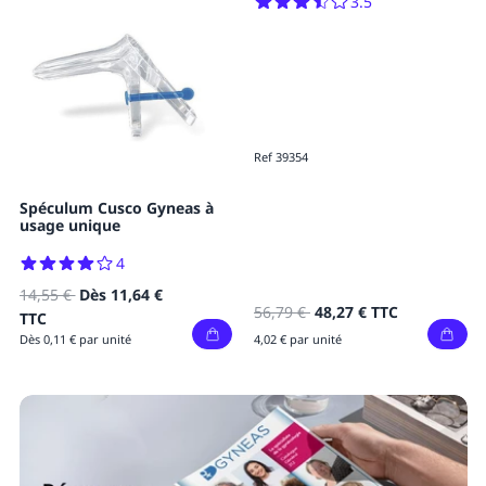
3.5
Gants Sensinyl Free vinyle
non poudrés - Boîte de 100
Ref 39354
56,79 €
48,27 €
TTC
Dès
2,89 €
TTC
4,02 € par unité
Dès 0,02 € par unité