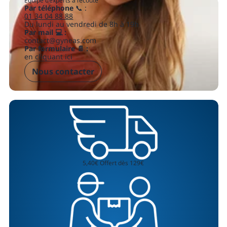
Équipe d’experts à l’écoute
Par téléphone
📞 :
01 34 04 88 88
Du lundi au vendredi de 8h à 19h
Par mail 💻 :
contact@gyneas.com
Par formulaire 📄 :
en cliquant ici
Nous contacter
5,40€ Offert dès 129€