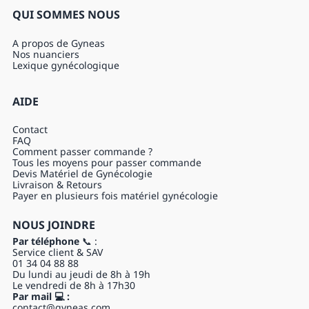
propreté après un temps
QUI SOMMES NOUS
de contact de 5 minutes sur Candida albicans
TP1: Produit biocide destiné à l’hygiène humaine
PRÉCAUTIONS D’EMPLOI :
A propos de Gyneas
Ne doit pas être utilisé en cas d’allergie à lachlorhexidine. En cas de
sensations répétéesd’inconfort liées àl’usage du produit,demander conseil
Nos nuanciers
à votre médecin. Ne pas avaler. Ne pas appliquer dans les yeux, les
Lexique gynécologique
oreilles et sur les muqueuses (nez, gorge, muqueuses génitales).Utilisez
les produits biocides avec précaution. Avant toute utilisation, lisez
l’étiquette et les informations concernant le produit.
AIDE
Nocif pour les organismes aquatiques, entraîne des effets néfastes à long
terme.
Contact
FAQ
Comment passer commande ?
Tous les moyens pour passer commande
Devis Matériel de Gynécologie
Livraison & Retours
Payer en plusieurs fois matériel gynécologie
NOUS JOINDRE
Par téléphone
📞 :
Service client & SAV
01 34 04 88 88
Du lundi au jeudi de 8h à 19h
Le vendredi de 8h à 17h30
Par mail 💻 :
contact@gyneas.com