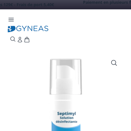
Paiement en plusieurs fois jusqu'à 60
s de port 5.40€
savoir +