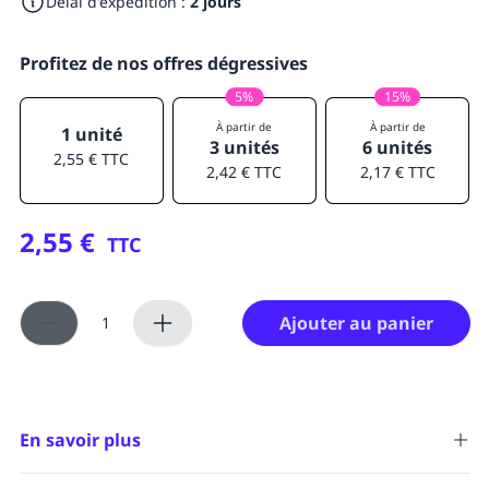
Délai d'expédition :
2 jours
Profitez de nos offres dégressives
5%
15%
À partir de
À partir de
1 unité
3 unités
6 unités
2,55 € TTC
2,42 € TTC
2,17 € TTC
2,55 €
TTC
Ajouter au panier
En savoir plus
Spray désinfectant Chlorhexidine 0,5% Septimyl