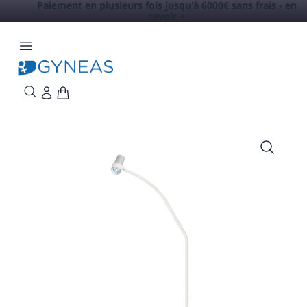
Paiement en plusieurs fois jusqu'à 6000€ sans frais -
en
savoir +