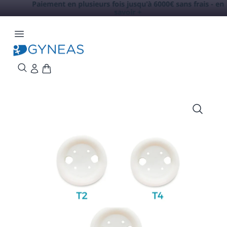
Paiement en plusieurs fois jusqu'à 6000€ sans frais -
en
savoir +