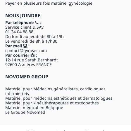
Directive de l'UE applicable : 93/42/CEE modifiée par la directive
Payer en plusieurs fois matériel gynécologie
2007/47/CE
Certifié : ISO 13485
Classe dispositif médical : IIa
NOUS JOINDRE
Par téléphone
📞 :
Service client & SAV
01 34 04 88 88
Du lundi au jeudi de 8h à 19h
Le vendredi de 8h à 17h30
Par mail 💻 :
contact@gyneas.com
Par courrier 📩 :
12-14 rue Sarah Bernhardt
92600 Asnières FRANCE
NOVOMED GROUP
Matériel pour Médecins généralistes, cardiologues,
infirmier(e)s
Matériel pour médecins esthétiques et dermatologues
Matériel pour kinésithérapeutes et ostéopathes
Matériel médical en Belgique
Le Groupe Novomed