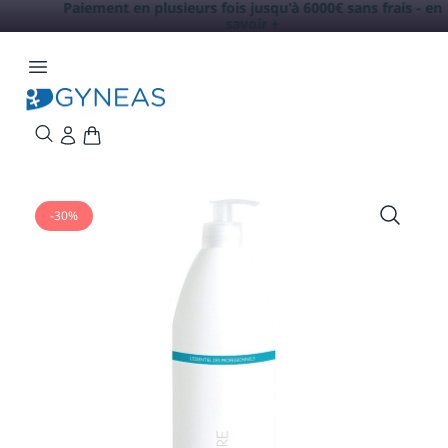
Paiement en plusieurs fois jusqu'à 6000€ sans frais -
en
savoir +
-30%