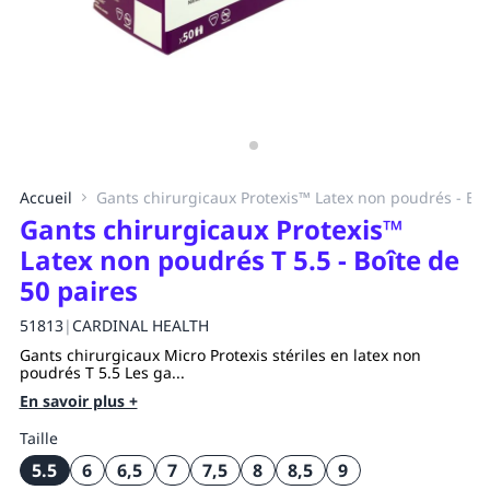
Accueil
Gants chirurgicaux Protexis™ Latex non poudrés - Boî
Gants chirurgicaux Protexis™
Latex non poudrés T 5.5 - Boîte de
50 paires
51813
|
CARDINAL HEALTH
Gants chirurgicaux Micro Protexis stériles en latex non
poudrés T 5.5 Les ga...
En savoir plus +
Taille
5.5
6
6,5
7
7,5
8
8,5
9