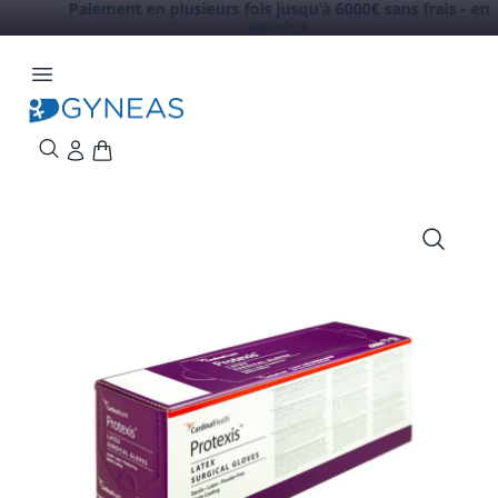
Paiement en plusieurs fois jusqu'à 6000€ sans frais -
en
savoir +