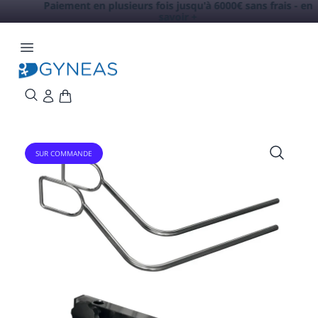
Paiement en plusieurs fois jusqu'à 6000€ sans frais -
en
savoir +
SUR COMMANDE