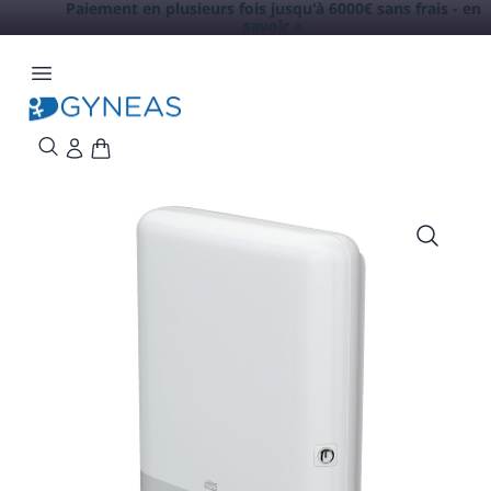
Paiement en plusieurs fois jusqu'à 6000€ sans frais -
en
savoir +