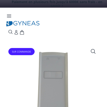
Paiement en plusieurs fois jusqu'à 6000€ sans frais -
en
savoir +
SUR COMMANDE