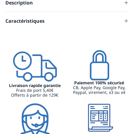
Description
Commande manuelle 2 touches
Caractéristiques
- Commande manuelle - 2 touches (à la place de la
Marque
...
commande au pied)
EAN
9145250803351
- Uniquement pour les gammes CAIX et ROYE
Compatible avec :
Équipement
Divan ROYE 2 plans
Fabriqué en France
Divan Caix 2 Plans
Garantie (en mois)
36
Translation missing: fr.product.features.livrabilite
30
Marque nationale
Produit sans Alcool
Paiement 100% sécurisé
Livraison rapide garantie
Produit sans Latex
CB, Apple Pay, Google Pay,
Frais de port 5,40€
Paypal, virement, x3 ou x4
Prix de vente unitaire
1
Offerts à partir de 129€